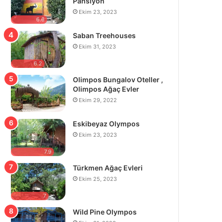
Pansiyon
Ekim 23, 2023
6.6
Saban Treehouses
Ekim 31, 2023
6.2
Olimpos Bungalov Oteller ,
Olimpos Ağaç Evler
Ekim 29, 2022
Eskibeyaz Olympos
Ekim 23, 2023
7.9
Türkmen Ağaç Evleri
Ekim 25, 2023
7
Wild Pine Olympos