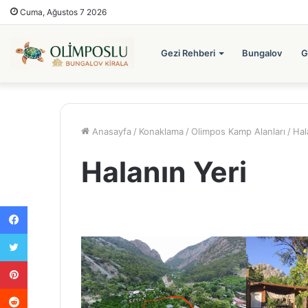
Cuma, Ağustos 7 2026
Gezi Rehberi
Bungalov
G
Anasayfa
/
Konaklama
/
Olimpos Kamp Alanları
/
Hal
Halanın Yeri
Facebook
Twitter
Pinterest
Reddit