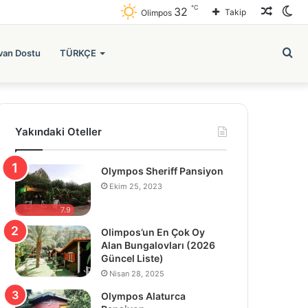
℃
Rastge
Dı
32
Takip
Olimpos
Makal
gö
Ar
van Dostu
TÜRKÇE
değ
ya
Yakındaki Oteller
...
Olympos Sheriff Pansiyon
Ekim 25, 2023
7.9
Olimpos’un En Çok Oy
Alan Bungalovları (2026
Güncel Liste)
Nisan 28, 2025
Olympos Alaturca