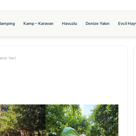
lamping
Kamp – Karavan
Havuzlu
Denize Yakın
Evcil Hay
anın Yeri