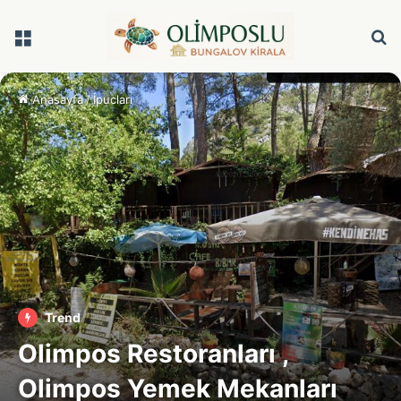
Menü
A
y
...
Anasayfa
/
İpucları
Trend
Olimpos Restoranları ,
Olimpos Yemek Mekanları