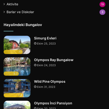
Aktivite
19
Barlar ve Diskolar
8
Hayalindeki Bungalov
Simurg Evleri
Ekim 25, 2023
7.1
Olympos Ray Bungalow
Ekim 24, 2023
5.7
Wild Pine Olympos
Ekim 31, 2023
7.3
Olympos İnci Pansiyon
Ekim 20, 2023