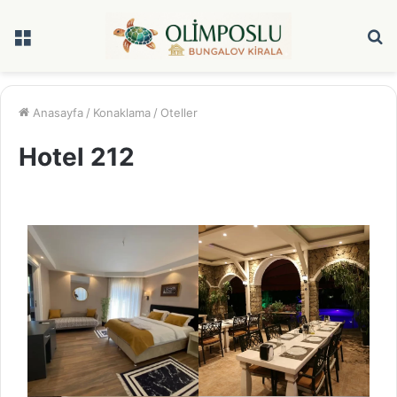
Menü
A
y
...
Anasayfa
/
Konaklama
/
Oteller
Hotel 212