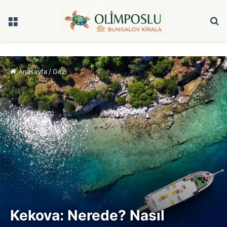
Menü
A
y
...
Anasayfa
/
Gezi
Kekova: Nerede? Nasıl