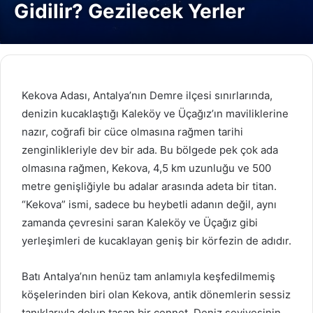
Gidilir? Gezilecek Yerler
Kekova Adası, Antalya’nın Demre ilçesi sınırlarında,
denizin kucaklaştığı Kaleköy ve Üçağız’ın maviliklerine
nazır, coğrafi bir cüce olmasına rağmen tarihi
zenginlikleriyle dev bir ada. Bu bölgede pek çok ada
olmasına rağmen, Kekova, 4,5 km uzunluğu ve 500
metre genişliğiyle bu adalar arasında adeta bir titan.
“Kekova” ismi, sadece bu heybetli adanın değil, aynı
zamanda çevresini saran Kaleköy ve Üçağız gibi
yerleşimleri de kucaklayan geniş bir körfezin de adıdır.
Batı Antalya’nın henüz tam anlamıyla keşfedilmemiş
köşelerinden biri olan Kekova, antik dönemlerin sessiz
tanıklarıyla dolup taşan bir cennet. Deniz seviyesinin