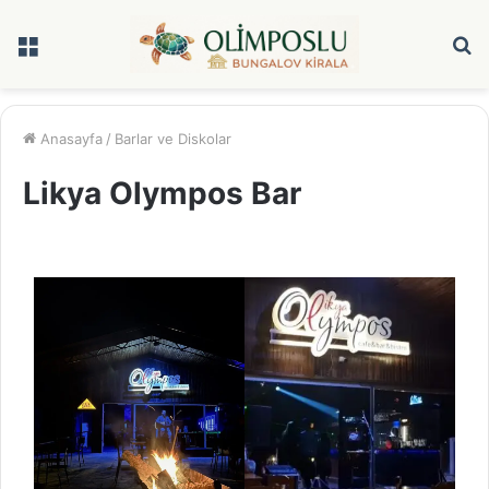
Menü
A
y
...
Anasayfa
/
Barlar ve Diskolar
Likya Olympos Bar