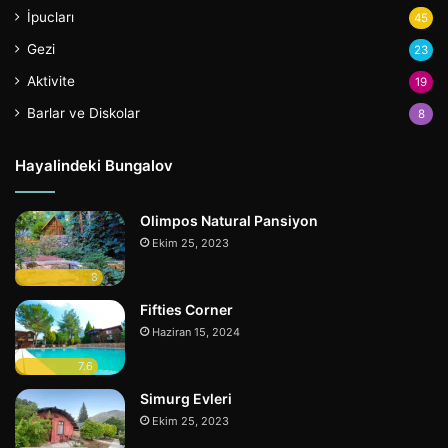
İpucları
45
Gezi
23
Aktivite
19
Barlar ve Diskolar
8
Hayalindeki Bungalov
Olimpos Natural Pansiyon
Ekim 25, 2023
8
Fifties Corner
Haziran 15, 2024
7.6
Simurg Evleri
Ekim 25, 2023