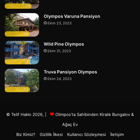
7.9
Olympos Varuna Pansiyon
Ekim 23, 2023
7.2
Wild Pine Olympos
Ekim 31, 2023
7.3
Truva Pansiyon Olympos
Ekim 24, 2023
7.4
© Telif Hakkı 2026, |
Olimpos'ta Sahibinden Kiralık Bungalov &
Ağaç Ev
Biz Kimiz?
Gizlilik İlkesi
Kullanıcı Sözleşmesi
İletişim