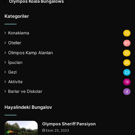
Olympos Koala Bungalows
Kategoriler
Konaklama
72
Oteller
61
Olimpos Kamp Alanları
20
İpucları
45
Gezi
23
Aktivite
19
Barlar ve Diskolar
8
Hayalindeki Bungalov
Olympos Sheriff Pansiyon
Ekim 25, 2023