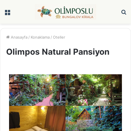
Menü
A
y
...
Anasayfa
/
Konaklama
/
Oteller
Olimpos Natural Pansiyon