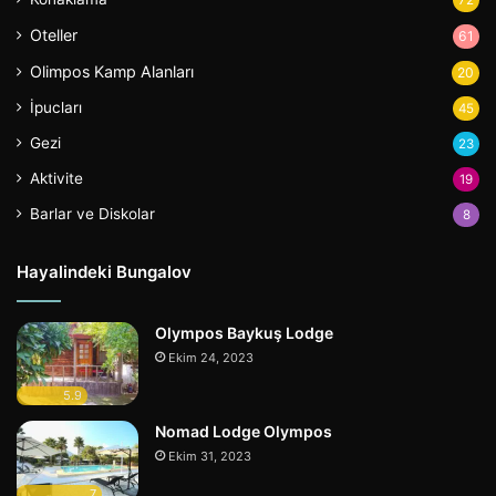
72
Oteller
61
Olimpos Kamp Alanları
20
İpucları
45
Gezi
23
Aktivite
19
Barlar ve Diskolar
8
Hayalindeki Bungalov
Olympos Baykuş Lodge
Ekim 24, 2023
5.9
Nomad Lodge Olympos
Ekim 31, 2023
7