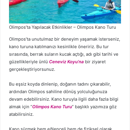
Olimpos’ta Yapılacak Etkinlikler – Olimpos Kano Turu
Olimpos’ta unutulmaz bir deneyim yaşamak isterseniz,
kano turuna katılmanızı kesinlikle öneririz. Bu tur
sırasında, berrak suların kucak açtığı, adı gibi tarihi ve
güzellikleriyle ünlü
Ceneviz Koyu’na
bir ziyaret
gerçekleştiriyorsunuz.
Bu eşsiz koyda dinlenip, doğanın tadını çıkarabilir,
ardından Olimpos sahiline dönüş yolculuğunuza
devam edebilirsiniz. Kano turuyla ilgili daha fazla bilgi
almak için “
Olimpos Kano Turu
” başlıklı yazımıza göz
atabilirsiniz.
Kano sürmek hem eğlenceli hem de fiziksel olarak