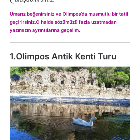
Umarız beğenirsiniz ve Olimpos’da musmutlu bir tatil
geçirirsiniz.O halde sözümüzü fazla uzatmadan
yazımızın ayrıntılarına geçelim.
1.Olimpos Antik Kenti Turu