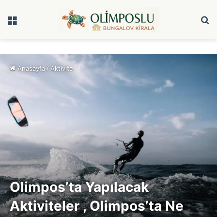
Menü
A
y
...
Anasayfa
/
Aktivite
Olimpos’ta Yapılacak
Aktiviteler , Olimpos’ta Ne