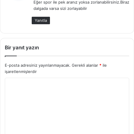
Eğer spor ile pek aranız yoksa zorlanabilirsiniz.Biraz
i
dalgada varsa sizi zorlayabilir
k
i
Yanıtla
:
Bir yanıt yazın
E-posta adresiniz yayınlanmayacak.
Gerekli alanlar
*
ile
işaretlenmişlerdir