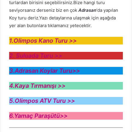
turlardan birisini seçebilirsiniz.Bize hangi turu
seviyorsanız derseniz biz en çok
Adrasan
‘da yapılan
Koy turu deriz.Yazı detaylarına ulaşmak için aşağıda
yer alan butonlara tıklamanız yetecektir.
1.Olimpos Kano Turu >>
2. Suluada Turu >>
3.Adrasan Koylar Turu>>
4.Kaya Tırmanışı >>
5.Olimpos ATV Turu >>
6.Yamaç Paraşütü>>