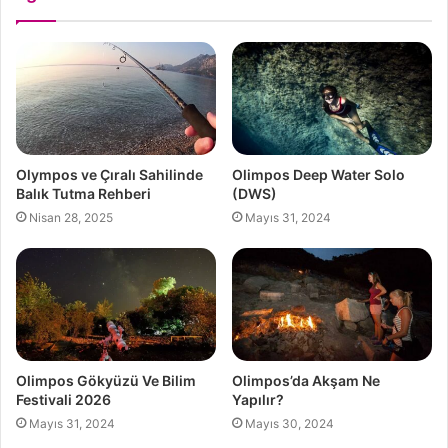
Olympos ve Çıralı Sahilinde
Olimpos Deep Water Solo
Balık Tutma Rehberi
(DWS)
Nisan 28, 2025
Mayıs 31, 2024
Olimpos Gökyüzü Ve Bilim
Olimpos’da Akşam Ne
Festivali 2026
Yapılır?
Mayıs 31, 2024
Mayıs 30, 2024