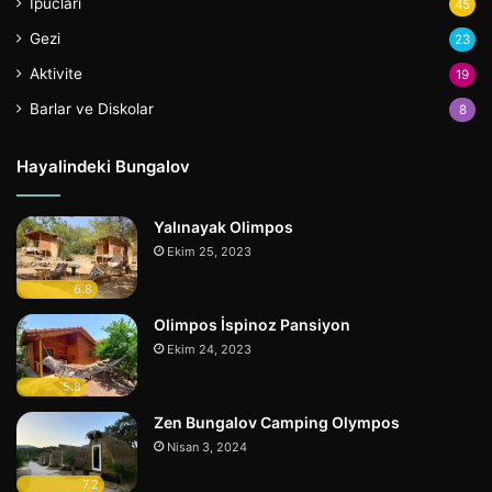
İpucları
45
Gezi
23
Aktivite
19
Barlar ve Diskolar
8
Hayalindeki Bungalov
Yalınayak Olimpos
Ekim 25, 2023
6.8
Olimpos İspinoz Pansiyon
Ekim 24, 2023
5.8
Zen Bungalov Camping Olympos
Nisan 3, 2024
7.2