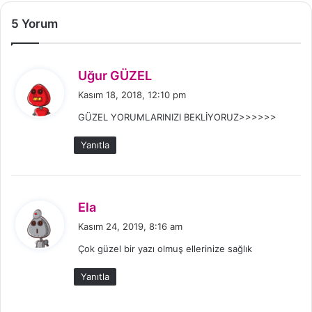
5 Yorum
d
Uğur GÜZEL
e
Kasım 18, 2018, 12:10 pm
d
GÜZEL YORUMLARINIZI BEKLİYORUZ>>>>>>
i
k
Yanıtla
i
:
d
Ela
e
Kasım 24, 2019, 8:16 am
d
Çok güzel bir yazı olmuş ellerinize sağlık
i
k
Yanıtla
i
: