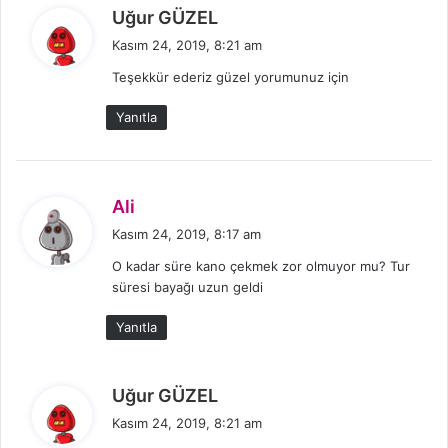
d
Uğur GÜZEL
e
Kasım 24, 2019, 8:21 am
d
Teşekkür ederiz güzel yorumunuz için
i
k
Yanıtla
i
:
d
Ali
e
Kasım 24, 2019, 8:17 am
d
O kadar süre kano çekmek zor olmuyor mu? Tur
i
süresi bayağı uzun geldi
k
i
Yanıtla
:
d
Uğur GÜZEL
e
Kasım 24, 2019, 8:21 am
d