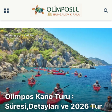
Menü
A
y
...
Anasayfa
/
Aktivite
Olimpos Kano Turu :
Süresi,Detayları ve 2026 Tur