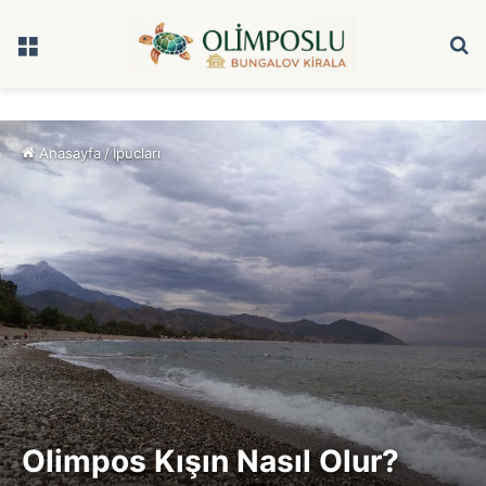
Menü
A
y
...
Anasayfa
/
İpucları
Olimpos Kışın Nasıl Olur?